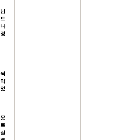
느님
집트
떠나
여정
화되
후
약
겪었
 못
집트
현실