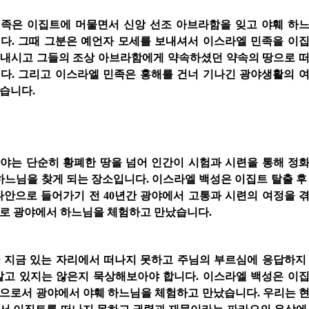
족은 이집트에 머물면서 신앙 선조 아브라함을 잊고 야훼 하
다. 그때 그분은 예언자 모세를 보내셔서 이스라엘 민족을 이
내시고 그들의 조상 아브라함에게 약속하셨던 약속의 땅으로 
다. 그리고 이스라엘 민족은 홍해를 건너 기나긴 광야생활의 
습니다.
광야
는
단순히
황
폐
한 땅을 넘어
인간이
시험과 시련을 통해 정
하
느
님
을 찾게 되는 장소입니다.
이스라엘 백성
은
이집트
탈출 
나안으로
들어가기 전
40년간
광야에서 고통과 시련의
여정
을 
로 광야에서 하느님을 체험하고 만났습니다.
가 지금 있는 자리에서 떠나지 못하고 주님의 부르심에 응답하지
살고 있지는 않은지 묵상해보아야 합니다. 이스라엘 백성은 이
으로서 광야에서 야훼 하느님을 체험하고 만났습니다. 우리는 