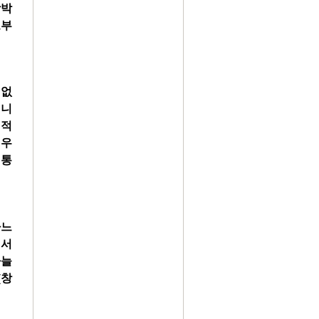
방박
로부
 없
입니
연적
 우
 통
하느
께서
하늘
(창