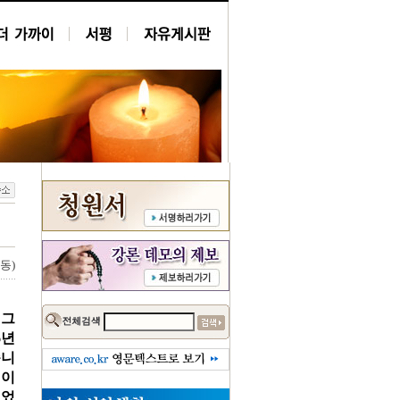
동)
 그
6년
습니
 이
되었