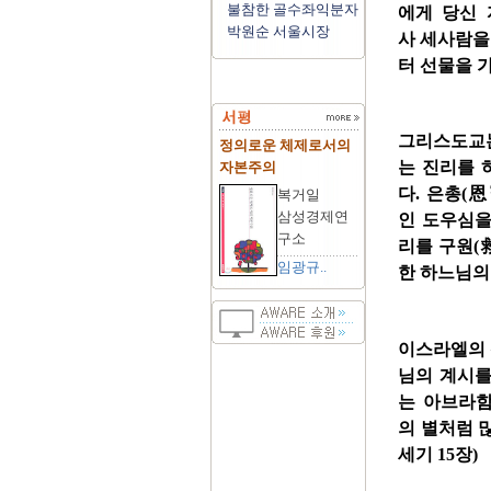
불참한 골수좌익분자
에게 당신 
박원순 서울시장
사 세사람을
터 선물을 
그리스도교는
정의로운 체제로서의
는 진리를 
자본주의
다. 은총(
복거일
삼성경제연
인 도우심을
구소
리를 구원(
임광규..
한 하느님의
이스라엘의 
님의 계시를
는 아브라함
의 별처럼 
세기 15장)